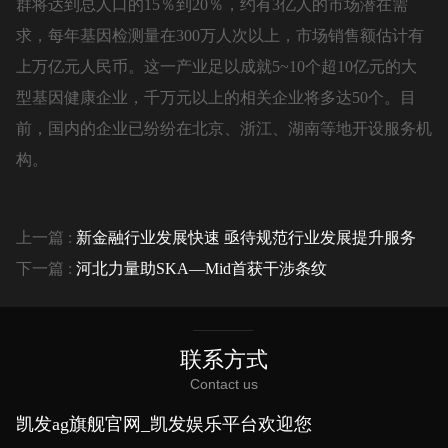
群将达到总人口的15％到20％，约有3亿人的市场潜在需
求，每年基因检测量在300万人次以上，市场销售额估计有
上万亿元人民币。这一产业足以成就5~10个超10亿元的大
型基因健康企业，千万元以上的相关企业将多达50个。目
前，国内的企业已纷纷在北京、浙江、湖南等地开设服务机
构。
上一篇 :
新金融行业发展快速 亟待规范行业发展提升服务
下一篇 :
河北力量助SKA—Mid首获干涉条纹
联系方式
Contact us
凯发ag旗舰官网_凯发娱乐平台欢迎您