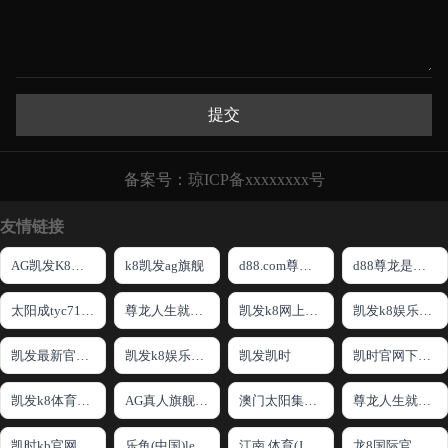
提交
备案号：
琼ICP备xxxxxxxx号
友情链接
AG凯发K8国际
k8凯发ag旗舰
d88.com尊龙赌城网站
d88尊龙是哪里的平台
太阳成tyc7111cc
尊龙人生就是博一下D88
凯发k8网上开户
凯发k8娱乐娱乐手机版
凯发最新官方app下载
凯发k8娱乐最新登录地址
凯发凯时
凯时官网下载客户端
凯发k8体育开户
AG真人旗舰厅·(中国)官方网站
澳门太阳集团城网址9661
尊龙人生就是傅官网
凯时kb官网登录
乐鱼(中国)leyu·官方网站
江南.体育(JN SPORTS)官方网站
龙8国际官网版最新版下载