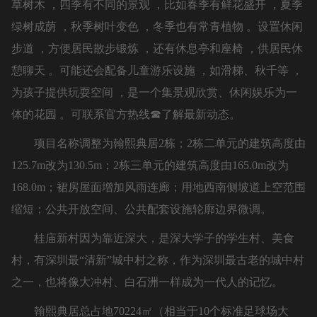
草树木 ，四季有不同的景观 ，比如春季有鲜花盛开 ，夏季
绿树成荫 ，秋季树叶变色 ，冬季也有常青植物 。设置休闲
步道 ，方便居民散步锻炼 ，还有休息亭和座椅 ，供居民休
憩聊天 。可能还会配备儿童游乐设施 ，如滑梯、秋千等 ，
为孩子提供玩耍空间 ，是一个集景观欣赏、休闲娱乐为一
体的花园 。可联系官方热线☎了解最新动态。
项目名称调整为翰熙典居2栋；2栋二单元的建筑高度由
125.7m改为130.5m；2栋三单元的建筑高度由165.0m改为
168.0m；裙房屋面增加风雨连廊；用地西南侧坡道上空范围
缩短；公共开放空间、公共配套设施轮廓边界微调。
桂庙新村因为靠近深大，是深大学子的学生村、美食
村，有深圳最“清新”城中村之称，作为深圳最古老的城中村
之一，也将像大冲村、白石洲一样成为一代人的记忆。
翰熙典居总占地70224㎡（相当于10个标准足球场大