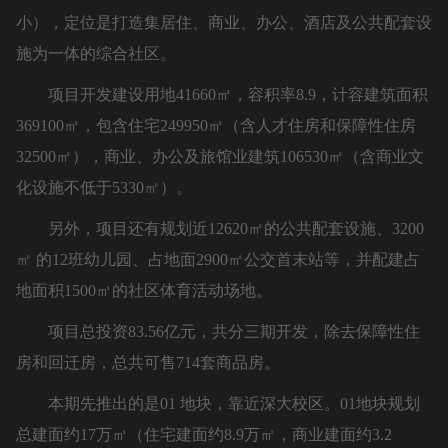
小），定位是打造集居住、商业、办公、酒店及公共配套设
施为一体的综合社区。
项目开发建设用地41660㎡，容积率8.9，计容建筑面积
369100㎡，包含住宅249950㎡（含人才住房和保障性住房
32500㎡），商业、办公及旅馆业建筑106530㎡（含商业文
化设施不低于5330㎡）。
另外，项目还有规划近12620㎡的公共配套设施、3200
㎡ 的12班幼儿园、占地面2900㎡公交首末站等，并配建占
地面积1500㎡的社区体育活动场地。
项目总投资83.56亿元，共分三期开发，除去保障性住
房和回迁房，总共可售714套商品房。
本期先推出的是01 地块，靠近深大校区。01地块规划
总建面约17万㎡（住宅建面约8.9万㎡，商业建面约3.2