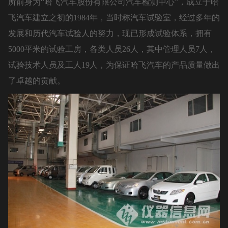
所前身为“哈飞汽车股份有限公司汽车检测中心”，成立于哈
飞汽车建立之初的1984年，当时称汽车试验室，经过多年的
发展和历代汽车试验人的努力，现已形成试验体系，拥有
5000平米的试验工房，各类人员26人，其中管理人员7人，
试验技术人员及工人19人，为保证哈飞汽车的产品质量做出
了卓越的贡献。